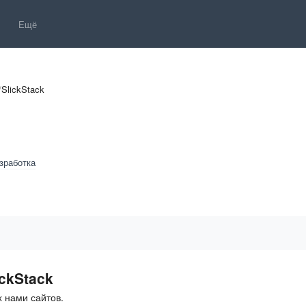
Ещё
/
SlickStack
зработка
ckStack
 нами сайтов.