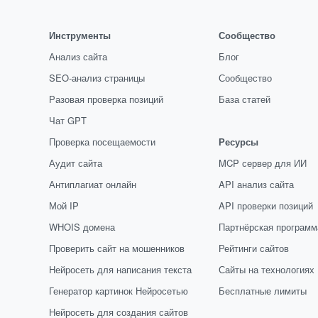
Инструменты
Сообщество
Анализ сайта
Блог
SEO-анализ страницы
Сообщество
Разовая проверка позиций
База статей
Чат GPT
Проверка посещаемости
Ресурсы
Аудит сайта
MCP сервер для ИИ
Антиплагиат онлайн
API анализ сайта
Мой IP
API проверки позиций
WHOIS домена
Партнёрская программ
Проверить сайт на мошенников
Рейтинги сайтов
Нейросеть для написания текста
Сайты на технологиях
Генератор картинок Нейросетью
Бесплатные лимиты
Нейросеть для создания сайтов