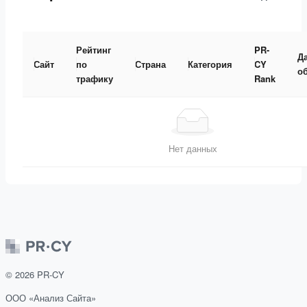
Рейтинг
PR-
Д
Сайт
по
Страна
Категория
CY
о
трафику
Rank
Нет данных
©
2026
PR-CY
ООО «Анализ Сайта»