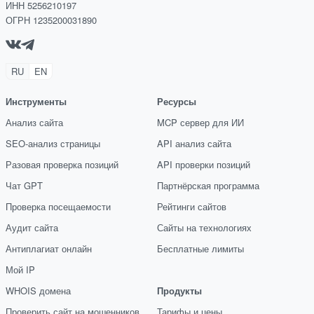
ИНН 5256210197
ОГРН 1235200031890
RU
EN
Инструменты
Ресурсы
Анализ сайта
MCP сервер для ИИ
SEO-анализ страницы
API анализ сайта
Разовая проверка позиций
API проверки позиций
Чат GPT
Партнёрская программа
Проверка посещаемости
Рейтинги сайтов
Аудит сайта
Сайты на технологиях
Антиплагиат онлайн
Бесплатные лимиты
Мой IP
WHOIS домена
Продукты
Проверить сайт на мошенников
Тарифы и цены