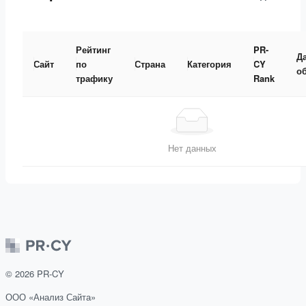
Рейтинг
PR-
Д
Сайт
по
Страна
Категория
CY
о
трафику
Rank
Нет данных
©
2026
PR-CY
ООО «Анализ Сайта»