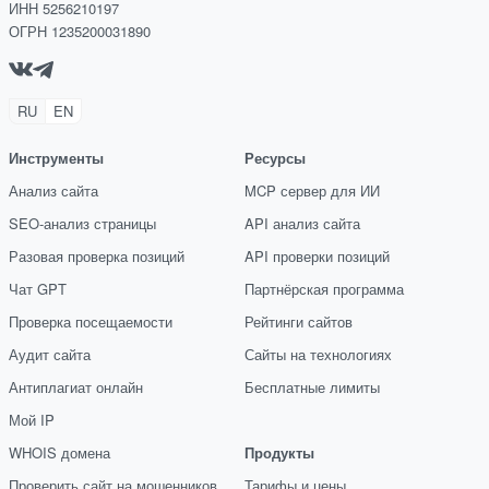
ИНН 5256210197
ОГРН 1235200031890
RU
EN
Инструменты
Ресурсы
Анализ сайта
MCP сервер для ИИ
SEO-анализ страницы
API анализ сайта
Разовая проверка позиций
API проверки позиций
Чат GPT
Партнёрская программа
Проверка посещаемости
Рейтинги сайтов
Аудит сайта
Сайты на технологиях
Антиплагиат онлайн
Бесплатные лимиты
Мой IP
WHOIS домена
Продукты
Проверить сайт на мошенников
Тарифы и цены