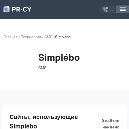
...
Главная
/
Технологии
/
CMS
/
Simplébo
Simplébo
CMS
Сайты, использующие
0 сайтов
Simplébo
найдено