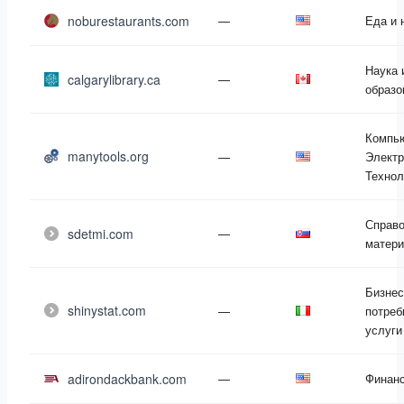
noburestaurants.com
—
Еда и 
Наука 
calgarylibrary.ca
—
образо
Компь
manytools.org
—
Электр
Технол
Справ
sdetmi.com
—
матер
Бизнес
shinystat.com
—
потреб
услуги
adirondackbank.com
—
Финан