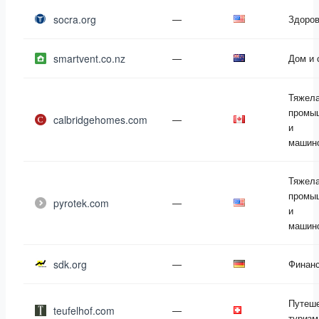
socra.org
—
Здоро
smartvent.co.nz
—
Дом и 
Тяжел
промы
calbridgehomes.com
—
и
машин
Тяжел
промы
pyrotek.com
—
и
машин
sdk.org
—
Финан
Путеше
teufelhof.com
—
туризм