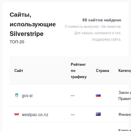
Сайты,
68 сайтов
найдено
использующие
Стоимость выгрузки: 136 лимитов.
Silverstripe
Для заказа, напишите в тех.
поддержку сайта.
ТОП-20
Рейтинг
Сайт
по
Страна
Катег
трафику
Закон 
gov.si
—
Правит
westpac.co.nz
—
Финан
Компь