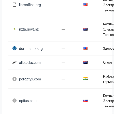
libreoffice.org
—
Электр
Технол
Компь
nzta.govt.nz
—
Электр
Технол
dermnetnz.org
—
Здоро
allblacks.com
—
Спорт
Работа
peroptyx.com
—
карьер
Компь
optius.com
—
Электр
Технол