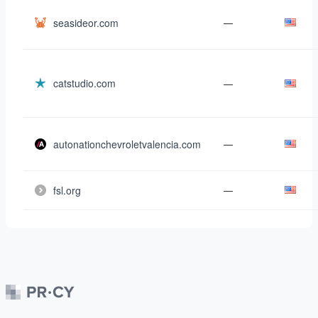
seasideor.com
—
catstudio.com
—
autonationchevroletvalencia.com
—
fsl.org
—