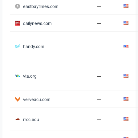
eastbaytimes.com
—
dailynews.com
—
handy.com
—
vta.org
—
verveacu.com
—
rrcc.edu
—