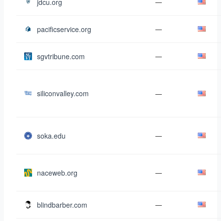
jdcu.org
—
pacificservice.org
—
sgvtribune.com
—
siliconvalley.com
—
soka.edu
—
naceweb.org
—
blindbarber.com
—