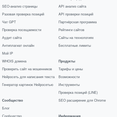
SEO-анализ страницы
API анализ сайта
Разовая проверка позиций
API проверки позиций
Чат GPT
Партнёрская программа
Проверка посещаемости
Рейтинги сайтов
Аудит сайта
Сайты на технологиях
Антиплагиат онлайн
Бесплатные лимиты
Мой IP
WHOIS домена
Продукты
Проверить сайт на мошенников
Тарифы и цены
Нейросеть для написания текста
Возможности
Генератор картинок Нейросетью
Инструменты
Проверка позиций (LINE)
Сообщество
SEO расширение для Chrome
Блог
Сообщество
Информация