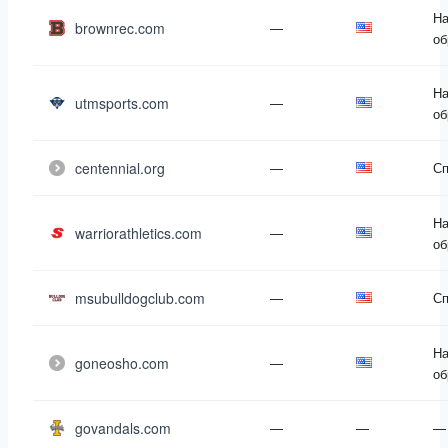
На
brownrec.com
—
об
На
utmsports.com
—
об
centennial.org
—
Сп
На
warriorathletics.com
—
об
msubulldogclub.com
—
Сп
На
goneosho.com
—
об
govandals.com
—
—
—