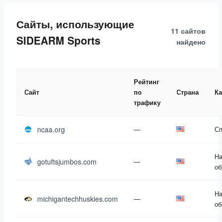
Сайты, использующие
11 сайтов
SIDEARM Sports
найдено
Рейтинг
Сайт
по
Страна
Ка
трафику
ncaa.org
—
Сп
На
gotuftsjumbos.com
—
об
На
michigantechhuskies.com
—
об