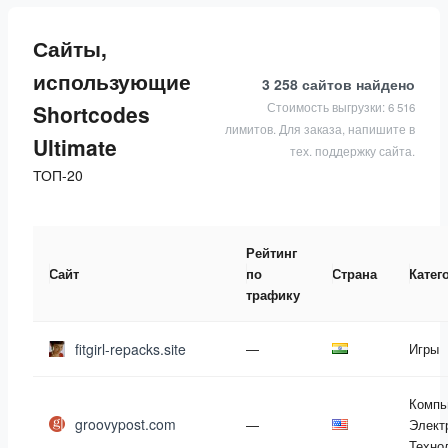
Сайты,
использующие
3 258 сайтов
найдено
Стоимость выгрузки: 6 516
Shortcodes
лимитов. Для заказа, напишите в
Ultimate
тех. поддержку сайта.
ТОП-20
Рейтинг
Сайт
по
Страна
Катег
трафику
fitgirl-repacks.site
—
Игры
Компь
groovypost.com
—
Элект
Техно