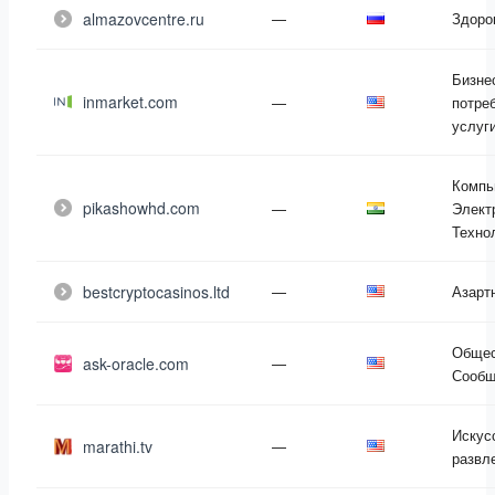
almazovcentre.ru
—
Здоро
Бизне
inmarket.com
—
потре
услуг
Компь
pikashowhd.com
—
Элект
Техно
bestcryptocasinos.ltd
—
Азарт
Общес
ask-oracle.com
—
Сообщ
Искус
marathi.tv
—
развл