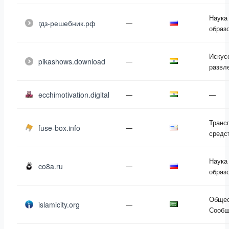
Наука
гдз-решебник.рф
—
образ
Искус
pikashows.download
—
развл
ecchimotivation.digital
—
—
Транс
fuse-box.info
—
средс
Наука
co8a.ru
—
образ
Общес
islamicity.org
—
Сообщ