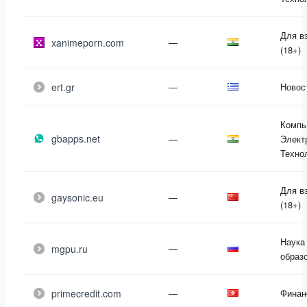
Для в
xanimeporn.com
—
(18+)
ert.gr
—
Новос
Компь
gbapps.net
—
Элект
Техно
Для в
gaysonic.eu
—
(18+)
Наука
mgpu.ru
—
образ
primecredit.com
—
Финан