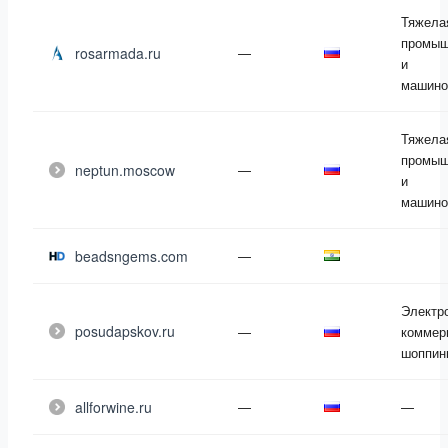
Тяжела
промыш
rosarmada.ru
—
и
машино
Тяжела
промыш
neptun.moscow
—
и
машино
beadsngems.com
—
Электр
posudapskov.ru
—
коммер
шоппин
allforwine.ru
—
—