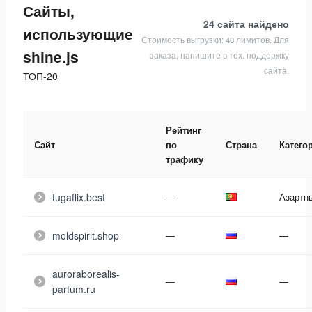
Сайты,
24 сайта
найдено
использующие
Стоимость выгрузки: 48 лимитов. Для
shine.js
заказа, напишите в тех. поддержку
сайта.
ТОП-20
Рейтинг
Сайт
по
Страна
Катего
трафику
tugaflix.best
—
Азартн
moldspirit.shop
—
—
auroraborealis-
—
—
parfum.ru