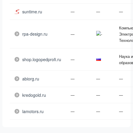
suntime.ru
—
—
—
Компью
rpa-design.ru
—
Электр
Технол
Наука и
shop.logopedprofi.ru
—
образо
abiorg.ru
—
—
—
kredogold.ru
—
—
—
lamotors.ru
—
—
—