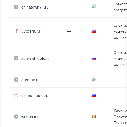
Трансп
chinatown74.ru
—
средст
Электр
uytterra.ru
—
коммер
шоппин
Электр
survival-tools.ru
—
коммер
шоппин
euromx.ru
—
elementauto.ru
—
—
Компью
webus.md
—
Электр
Технол