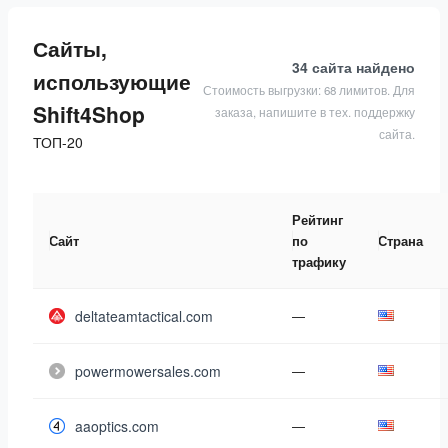
Сайты,
34 сайта
найдено
использующие
Стоимость выгрузки: 68 лимитов. Для
Shift4Shop
заказа, напишите в тех. поддержку
сайта.
ТОП-20
Рейтинг
Сайт
по
Страна
трафику
deltateamtactical.com
—
powermowersales.com
—
aaoptics.com
—