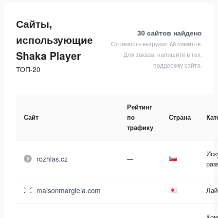
Сайты,
30 сайтов
найдено
использующие
Стоимость выгрузки: 60 лимитов.
Shaka Player
Для заказа, напишите в тех.
поддержку сайта.
ТОП-20
Рейтинг
Сайт
по
Страна
Кат
трафику
Иск
rozhlas.cz
—
раз
maisonmargiela.com
—
Лай
Ком