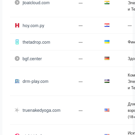
jioaicloud.com
—
Эле
и Т
hoy.com.py
—
—
thetadrop.com
—
Фин
bgf.center
—
Здо
Ком
drm-play.com
—
Эле
и Т
Для
truenakedyoga.com
—
взр
(18+
Иск