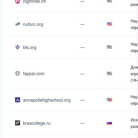
nightride.fm
—
раз
Нау
nuforc.org
—
обр
Нау
bls.org
—
обр
Для
fappai.com
—
взр
(18+
Нау
annapolishighschool.org
—
обр
Иск
krascollege.ru
—
раз