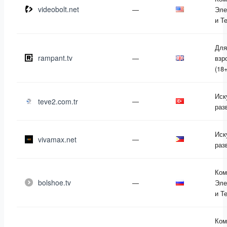
videobolt.net
—
Эле
и Т
Для
rampant.tv
—
взр
(18+
Иск
teve2.com.tr
—
раз
Иск
vivamax.net
—
раз
Ком
bolshoe.tv
—
Эле
и Т
Ком