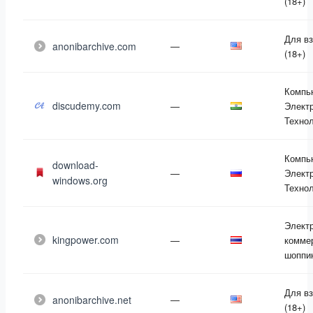
(18+)
Для в
anonibarchive.com
—
(18+)
Компь
discudemy.com
—
Электр
Техно
Компь
download-
—
Электр
windows.org
Техно
Элект
kingpower.com
—
комме
шоппи
Для в
anonibarchive.net
—
(18+)