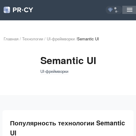
...
Главная
/
Технологии
/
UI-фреймворки
/
Semantic UI
Semantic UI
UI-фреймворки
Популярность технологии Semantic
UI