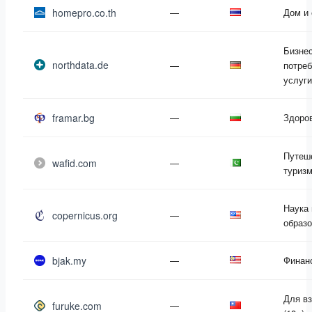
homepro.co.th
—
Дом и
Бизнес
northdata.de
—
потре
услуги
framar.bg
—
Здоро
Путеш
wafid.com
—
туриз
Наука 
copernicus.org
—
образ
bjak.my
—
Финан
Для в
furuke.com
—