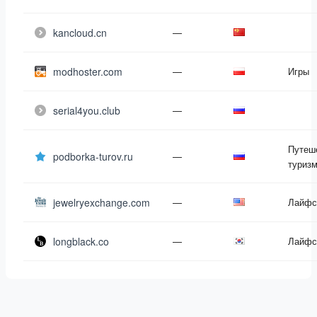
kancloud.cn
—
modhoster.com
—
Игры
serial4you.club
—
Путеш
podborka-turov.ru
—
туриз
jewelryexchange.com
—
Лайфс
longblack.co
—
Лайфс