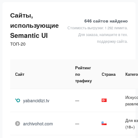
Сайты,
646 сайтов
найдено
использующие
Стоимость выгрузки: 1 292 лимита.
Semantic UI
Для заказа, напишите в тех.
поддержку сайта.
ТОП-20
Рейтинг
Сайт
по
Страна
Катег
трафику
Искусс
yabancidizi.tv
—
развл
Для в
archivohot.com
—
(18+)