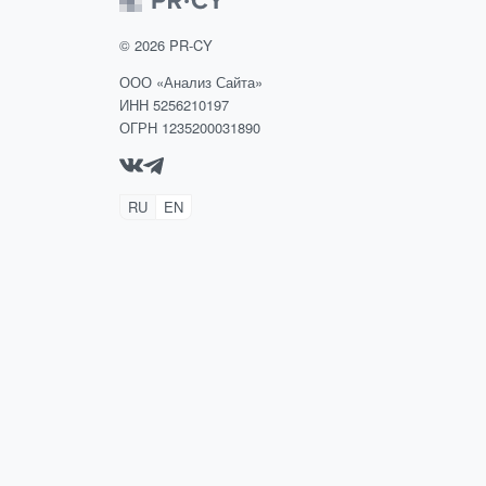
©
2026
PR-CY
ООО «Анализ Сайта»
ИНН 5256210197
ОГРН 1235200031890
RU
EN