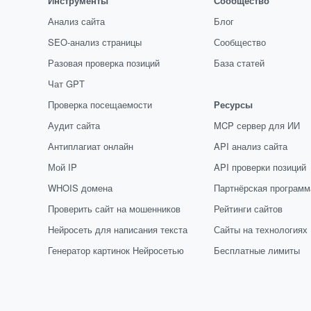
Инструменты
Сообщество
Анализ сайта
Блог
SEO-анализ страницы
Сообщество
Разовая проверка позиций
База статей
Чат GPT
Проверка посещаемости
Ресурсы
Аудит сайта
MCP сервер для ИИ
Антиплагиат онлайн
API анализ сайта
Мой IP
API проверки позиций
WHOIS домена
Партнёрская программ
Проверить сайт на мошенников
Рейтинги сайтов
Нейросеть для написания текста
Сайты на технологиях
Генератор картинок Нейросетью
Бесплатные лимиты