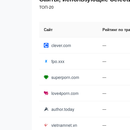
ТОП-20
Сайт
Рейтинг по тр
clever.com
—
fpo.xxx
—
superporn.com
—
love4porn.com
—
author.today
—
vietnamnet.vn
—