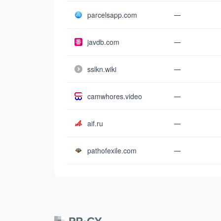
parcelsapp.com
—
javdb.com
—
sslkn.wiki
—
camwhores.video
—
aif.ru
—
pathofexile.com
—