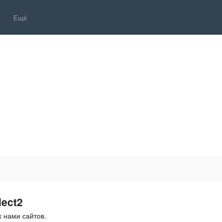
Ещё
ect2
 нами сайтов.