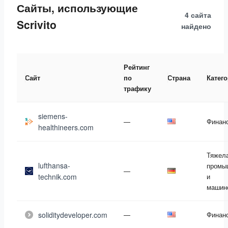
Сайты, использующие
4 сайта
Scrivito
найдено
Рейтинг
Сайт
по
Страна
Катег
трафику
siemens-
—
Финан
healthineers.com
Тяжел
lufthansa-
промы
—
technik.com
и
машин
soliditydeveloper.com
—
Финан