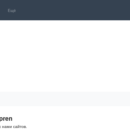
Ещё
pren
 нами сайтов.