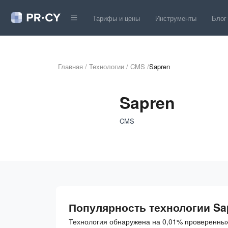
Тарифы и цены
Инструменты
Блог
Главная
/
Технологии
/
CMS
/
Sapren
Sapren
CMS
Популярность технологии Sa
Технология обнаружена на 0,01% проверенных