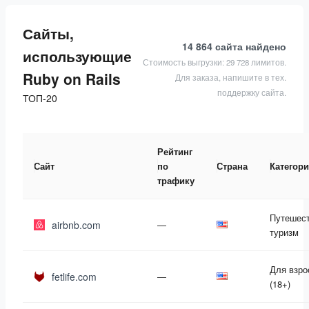
Сайты,
14 864 сайта
найдено
использующие
Стоимость выгрузки: 29 728 лимитов.
Ruby on Rails
Для заказа, напишите в тех.
поддержку сайта.
ТОП-20
Рейтинг
Сайт
по
Страна
Категор
трафику
Путешест
airbnb.com
—
туризм
Для взр
fetlife.com
—
(18+)