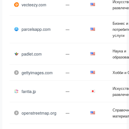
Искусств
vecteezy.com
—
развлече
Бизнес и
parcelsapp.com
—
потребит
услуги
Наука и
padlet.com
—
образова
gettyimages.com
—
Хобби и 
Искусств
fantia.jp
—
развлече
Справоч
openstreetmap.org
—
материа