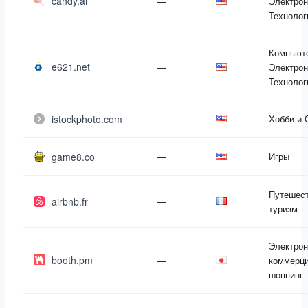
candy.ai
—
Электрон
Технолог
Компьют
e621.net
—
Электрон
Технолог
istockphoto.com
—
Хобби и 
game8.co
—
Игры
Путешест
airbnb.fr
—
туризм
Электрон
booth.pm
—
коммерци
шоппинг