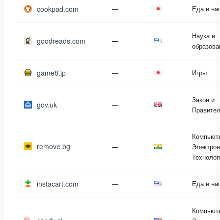
cookpad.com
—
Еда и на
Наука и
goodreads.com
—
образова
game8.jp
—
Игры
Закон и
gov.uk
—
Правител
Компьют
remove.bg
—
Электрон
Технолог
instacart.com
—
Еда и на
Компьют