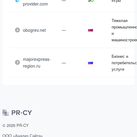
—
Игры
provider.com
Тяжелая
промышленно
obogrev.net
—
и
машинострое
Бизнес и
majorexpress-
—
потребительс
region.ru
услуги
©
2026
PR-CY
ООО «Анализ Сайта»