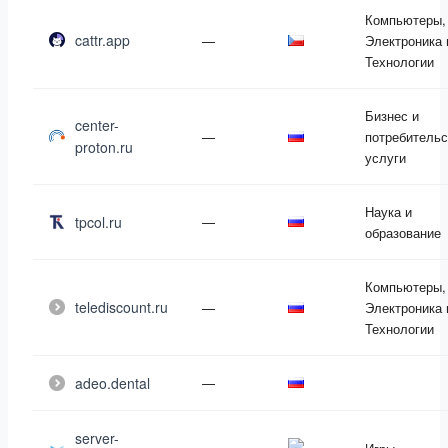
Компьютеры,
cattr.app
—
Электроника 
Технологии
Бизнес и
center-
—
потребительс
proton.ru
услуги
Наука и
tpcol.ru
—
образование
Компьютеры,
telediscount.ru
—
Электроника 
Технологии
adeo.dental
—
server-