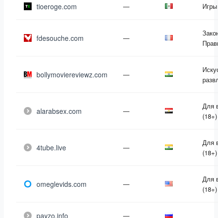
tioeroge.com
—
Игры
Зако
fdesouche.com
—
Прав
Иску
bollymoviereviewz.com
—
разв
Для 
alarabsex.com
—
(18+)
Для 
4tube.live
—
(18+)
Для 
omeglevids.com
—
(18+)
payzo.info
—