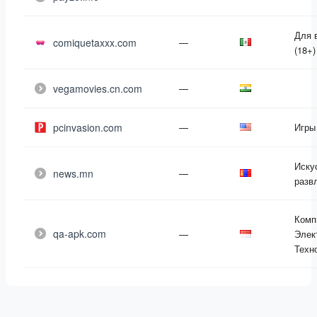
Для 
comiquetaxxx.com
—
(18+)
vegamovies.cn.com
—
pcinvasion.com
—
Игры
Иску
news.mn
—
разв
Комп
qa-apk.com
—
Элек
Техн