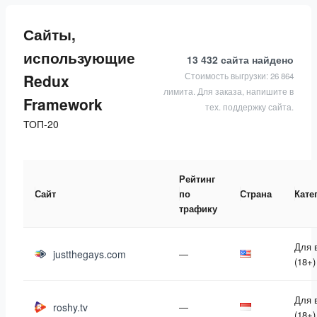
Сайты,
использующие
13 432 сайта
найдено
Стоимость выгрузки: 26 864
Redux
лимита. Для заказа, напишите в
Framework
тех. поддержку сайта.
ТОП-20
Рейтинг
Сайт
по
Страна
Кате
трафику
Для 
justthegays.com
—
(18+)
Для 
roshy.tv
—
(18+)