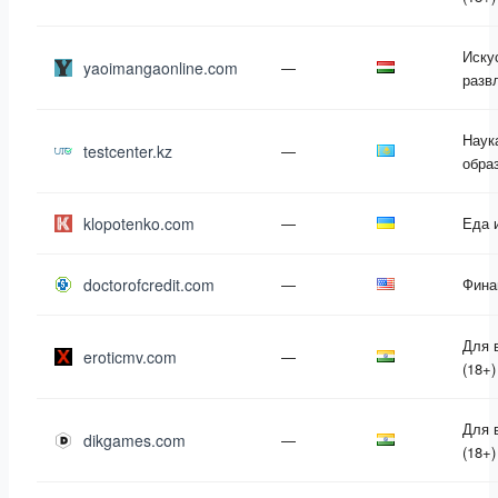
Иску
yaoimangaonline.com
—
разв
Наук
testcenter.kz
—
обра
klopotenko.com
—
Еда 
doctorofcredit.com
—
Фина
Для 
eroticmv.com
—
(18+)
Для 
dikgames.com
—
(18+)