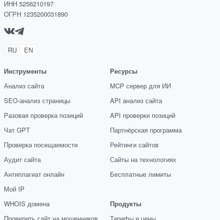
ИНН 5256210197
ОГРН 1235200031890
RU
EN
Инструменты
Ресурсы
Анализ сайта
MCP сервер для ИИ
SEO-анализ страницы
API анализ сайта
Разовая проверка позиций
API проверки позиций
Чат GPT
Партнёрская программа
Проверка посещаемости
Рейтинги сайтов
Аудит сайта
Сайты на технологиях
Антиплагиат онлайн
Бесплатные лимиты
Мой IP
WHOIS домена
Продукты
Проверить сайт на мошенников
Тарифы и цены