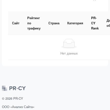
Рейтинг
PR-
Д
Сайт
по
Страна
Категория
CY
о
трафику
Rank
Нет данных
©
2026
PR-CY
ООО «Анализ Сайта»