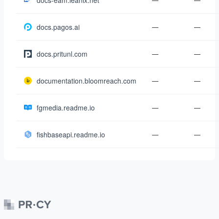
docs-eam.leanix.net
docs.pagos.ai
—
—
docs.pritunl.com
—
—
documentation.bloomreach.com
—
—
fgmedia.readme.io
—
—
fishbaseapi.readme.io
—
—