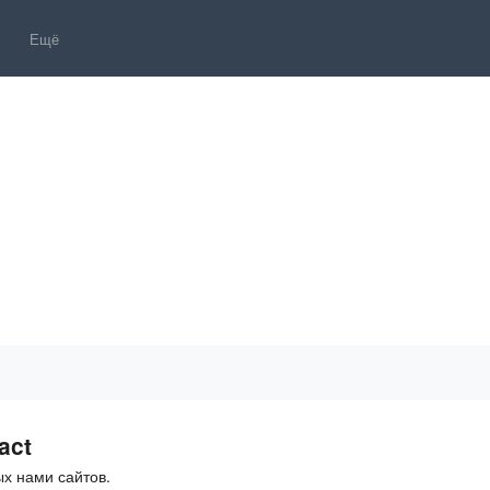
Ещё
act
х нами сайтов.