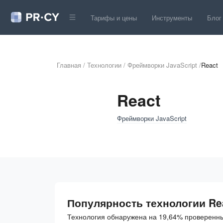
Тарифы и цены
Инструменты
Блог
Главная
/
Технологии
/
Фреймворки JavaScript
/
React
React
Фреймворки JavaScript
Популярность технологии Re
Технология обнаружена на 19,64% проверенны