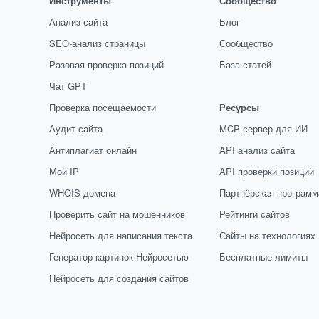
Инструменты
Сообщество
Анализ сайта
Блог
SEO-анализ страницы
Сообщество
Разовая проверка позиций
База статей
Чат GPT
Проверка посещаемости
Ресурсы
Аудит сайта
MCP сервер для ИИ
Антиплагиат онлайн
API анализ сайта
Мой IP
API проверки позиций
WHOIS домена
Партнёрская программ
Проверить сайт на мошенников
Рейтинги сайтов
Нейросеть для написания текста
Сайты на технологиях
Генератор картинок Нейросетью
Бесплатные лимиты
Нейросеть для создания сайтов