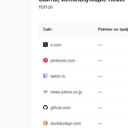
ТОП-20
Сайт
Рейтинг по тра
x.com
—
pinterest.com
—
twitch.tv
—
news.yahoo.co.jp
—
github.com
—
duckduckgo.com
—