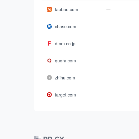
taobao.com
—
chase.com
—
dmm.co.jp
—
quora.com
—
zhihu.com
—
target.com
—