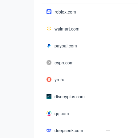
roblox.com
—
walmart.com
—
paypal.com
—
espn.com
—
ya.ru
—
disneyplus.com
—
qq.com
—
deepseek.com
—