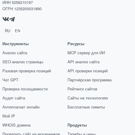
ИНН 5256210197
ОГРН 1235200031890
RU
EN
Инструменты
Ресурсы
Анализ сайта
MCP сервер для ИИ
SEO-анализ страницы
API анализ сайта
Разовая проверка позиций
API проверки позиций
Чат GPT
Партнёрская программа
Проверка посещаемости
Рейтинги сайтов
Аудит сайта
Сайты на технологиях
Антиплагиат онлайн
Бесплатные лимиты
Мой IP
WHOIS домена
Продукты
Проверить сайт на мошенников
Тарифы и цены