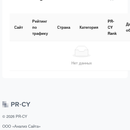
Рейтинг
PR-
Д
Сайт
по
Страна
Категория
CY
о
трафику
Rank
Нет данных
©
2026
PR-CY
ООО «Анализ Сайта»