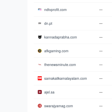
ndtvprofit.com
—
dn.pt
—
kannadaprabha.com
—
afkgaming.com
—
thenewsminute.com
—
samakalikamalayalam.com
—
ajel.sa
—
swarajyamag.com
—