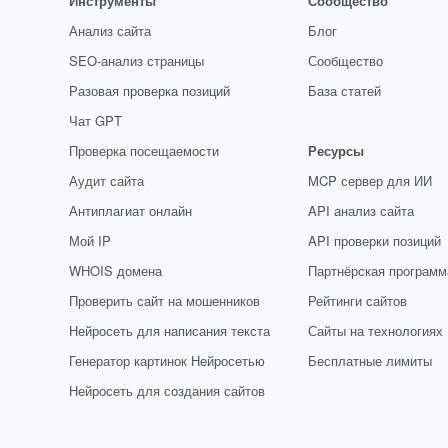
Инструменты
Сообщество
Анализ сайта
Блог
SEO-анализ страницы
Сообщество
Разовая проверка позиций
База статей
Чат GPT
Проверка посещаемости
Ресурсы
Аудит сайта
MCP сервер для ИИ
Антиплагиат онлайн
API анализ сайта
Мой IP
API проверки позиций
WHOIS домена
Партнёрская программ
Проверить сайт на мошенников
Рейтинги сайтов
Нейросеть для написания текста
Сайты на технологиях
Генератор картинок Нейросетью
Бесплатные лимиты
Нейросеть для создания сайтов