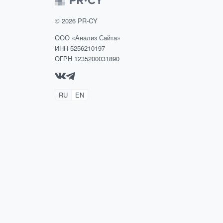
©
2026
PR-CY
ООО «Анализ Сайта»
ИНН 5256210197
ОГРН 1235200031890
RU
EN