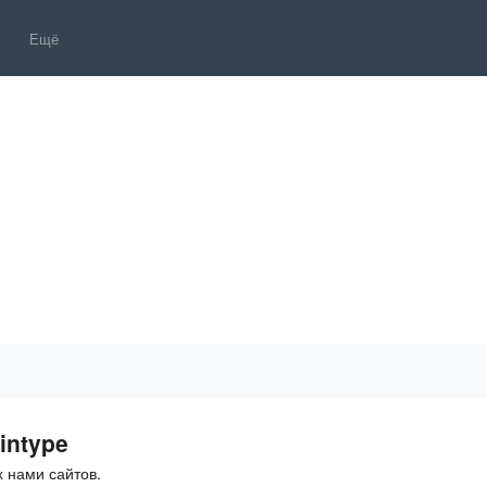
Ещё
intype
 нами сайтов.