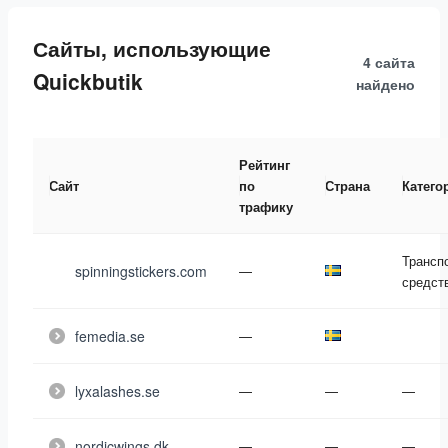
Сайты, использующие
4 сайта
Quickbutik
найдено
Рейтинг
Сайт
по
Страна
Катего
трафику
Трансп
spinningstickers.com
—
средст
femedia.se
—
lyxalashes.se
—
—
—
nordicwings.dk
—
—
—