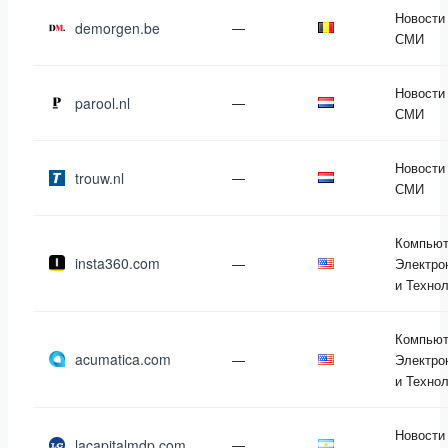
Новости
demorgen.be
—
СМИ
Новости
parool.nl
—
СМИ
Новости
trouw.nl
—
СМИ
Компьют
insta360.com
—
Электро
и Техно
Компьют
acumatica.com
—
Электро
и Техно
Новости
lacapitalmdp.com
—