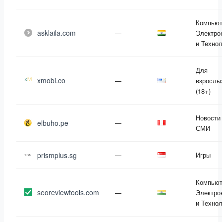
Компьют
asklaila.com
—
Электро
и Техно
Для
xmobi.co
—
взрослы
(18+)
Новости
elbuho.pe
—
СМИ
prismplus.sg
—
Игры
Компьют
seoreviewtools.com
—
Электро
и Техно