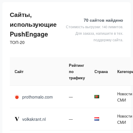
Сайты,
70 сайтов
найдено
использующие
Стоимость выгрузки: 140 лимитов.
PushEngage
Для заказа, напишите в тех.
поддержку сайта.
ТОП-20
Рейтинг
Сайт
по
Страна
Категор
трафику
Новости
prothomalo.com
—
СМИ
Новости
volkskrant.nl
—
СМИ