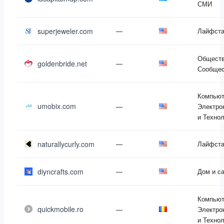
СМИ
superjeweler.com
—
Лайфст
Обществ
goldenbride.net
—
Сообщес
Компьют
umobix.com
—
Электро
и Техно
naturallycurly.com
—
Лайфст
diyncrafts.com
—
Дом и с
Компьют
quickmobile.ro
—
Электро
и Техно