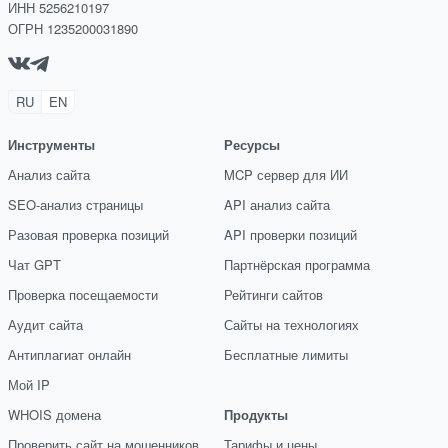
ИНН 5256210197
ОГРН 1235200031890
RU
EN
Инструменты
Ресурсы
Анализ сайта
MCP сервер для ИИ
SEO-анализ страницы
API анализ сайта
Разовая проверка позиций
API проверки позиций
Чат GPT
Партнёрская программа
Проверка посещаемости
Рейтинги сайтов
Аудит сайта
Сайты на технологиях
Антиплагиат онлайн
Бесплатные лимиты
Мой IP
WHOIS домена
Продукты
Проверить сайт на мошенников
Тарифы и цены