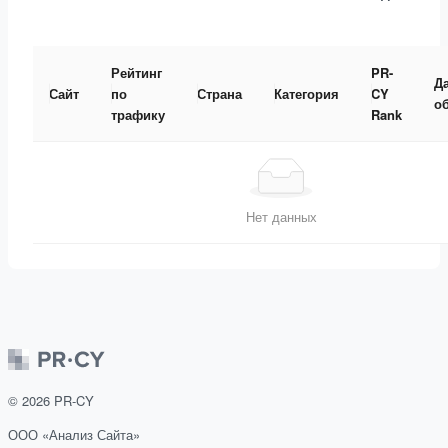
Рейтинг
PR-
Д
Сайт
по
Страна
Категория
CY
о
трафику
Rank
Нет данных
©
2026
PR-CY
ООО «Анализ Сайта»