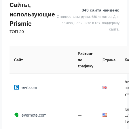
Сайты,
343 сайта
найдено
использующие
Стоимость выгрузки: 686 лимитов. Для
Prismic
заказа, напишите в тех. поддержку
сайта.
ТОП-20
Рейтинг
Сайт
по
Страна
Ка
трафику
Би
evri.com
—
по
ус
Ко
evernote.com
—
Эл
Те