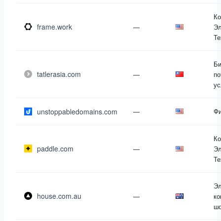
Ко
frame.work
—
Эл
Те
Би
tatlerasia.com
—
по
ус
unstoppabledomains.com
—
Ф
Ко
paddle.com
—
Эл
Те
Эл
house.com.au
—
ко
шо