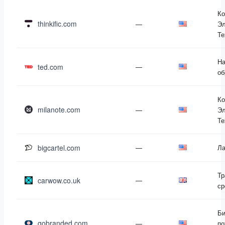
Ко
thinkific.com
—
Эл
Те
На
ted.com
—
об
Ко
milanote.com
—
Эл
Те
bigcartel.com
—
Л
Тр
carwow.co.uk
—
ср
Би
gobranded.com
—
по