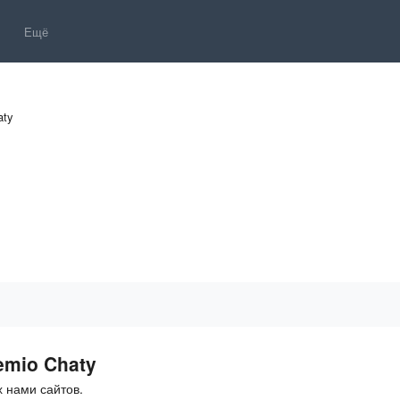
Ещё
aty
emio Chaty
 нами сайтов.