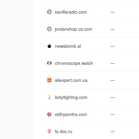
vanillaradio.com
—
jordanshop.us.com
—
newsbomb.al
—
chronoscope.watch
—
aliexpert.com.ua
—
ledyilighting.com
—
vidhyamitra.com
—
fs-doc.ru
—