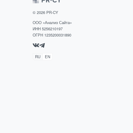
©
2026
PR-CY
ООО «Анализ Сайта»
ИНН 5256210197
ОГРН 1235200031890
RU
EN