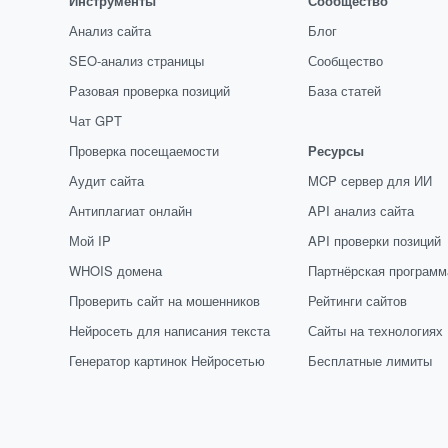
Инструменты
Сообщество
Анализ сайта
Блог
SEO-анализ страницы
Сообщество
Разовая проверка позиций
База статей
Чат GPT
Проверка посещаемости
Ресурсы
Аудит сайта
MCP сервер для ИИ
Антиплагиат онлайн
API анализ сайта
Мой IP
API проверки позиций
WHOIS домена
Партнёрская программ
Проверить сайт на мошенников
Рейтинги сайтов
Нейросеть для написания текста
Сайты на технологиях
Генератор картинок Нейросетью
Бесплатные лимиты