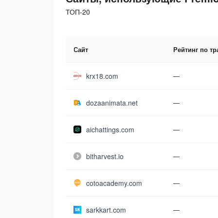
ТОП-20
Сайт
Рейтинг по т
krx18.com
—
dozaanimata.net
—
aichattings.com
—
bitharvest.io
—
cotoacademy.com
—
sarkkart.com
—