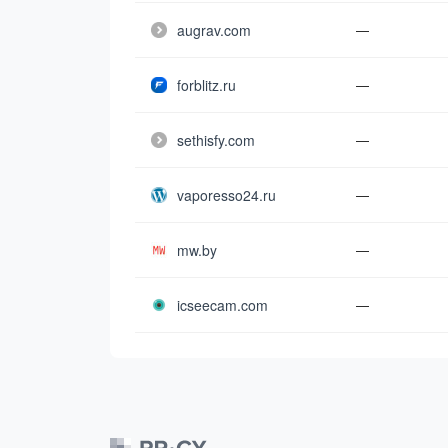
augrav.com
—
forblitz.ru
—
sethisfy.com
—
vaporesso24.ru
—
mw.by
—
icseecam.com
—