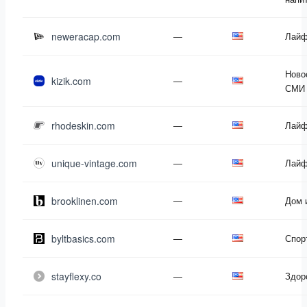
neweracap.com
—
Лайф
Ново
kizik.com
—
СМИ
rhodeskin.com
—
Лайф
unique-vintage.com
—
Лайф
brooklinen.com
—
Дом 
byltbasics.com
—
Спор
stayflexy.co
—
Здор