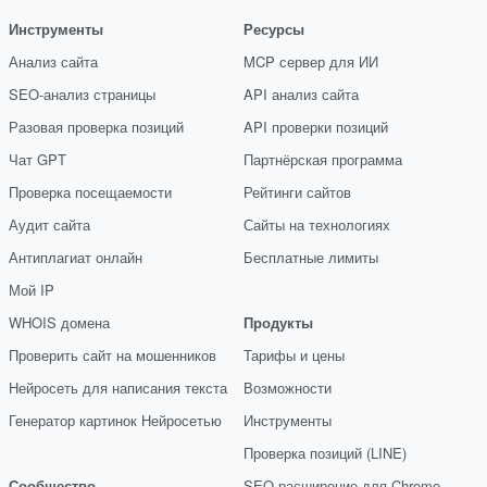
Инструменты
Ресурсы
Анализ сайта
MCP сервер для ИИ
SEO-анализ страницы
API анализ сайта
Разовая проверка позиций
API проверки позиций
Чат GPT
Партнёрская программа
Проверка посещаемости
Рейтинги сайтов
Аудит сайта
Сайты на технологиях
Антиплагиат онлайн
Бесплатные лимиты
Мой IP
WHOIS домена
Продукты
Проверить сайт на мошенников
Тарифы и цены
Нейросеть для написания текста
Возможности
Генератор картинок Нейросетью
Инструменты
Проверка позиций (LINE)
Сообщество
SEO расширение для Chrome