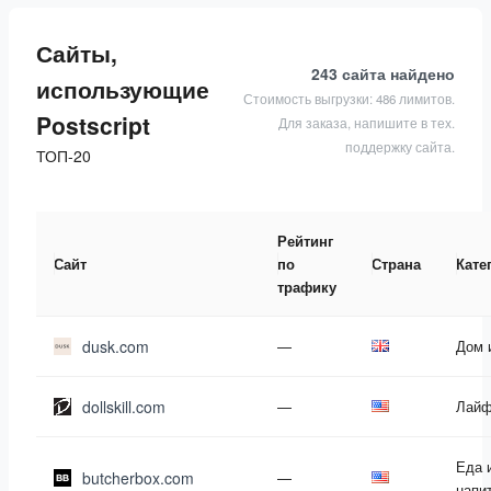
Сайты,
243 сайта
найдено
использующие
Стоимость выгрузки: 486 лимитов.
Postscript
Для заказа, напишите в тех.
поддержку сайта.
ТОП-20
Рейтинг
Сайт
по
Страна
Кате
трафику
dusk.com
—
Дом 
dollskill.com
—
Лайф
Еда 
butcherbox.com
—
напи