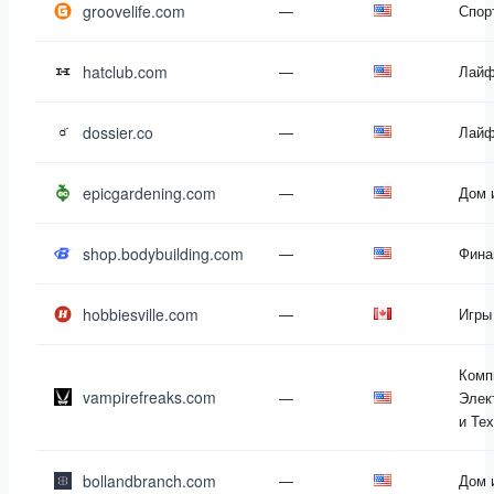
groovelife.com
—
Спор
hatclub.com
—
Лайф
dossier.co
—
Лайф
epicgardening.com
—
Дом 
shop.bodybuilding.com
—
Фина
hobbiesville.com
—
Игры
Комп
vampirefreaks.com
—
Элек
и Те
bollandbranch.com
—
Дом 