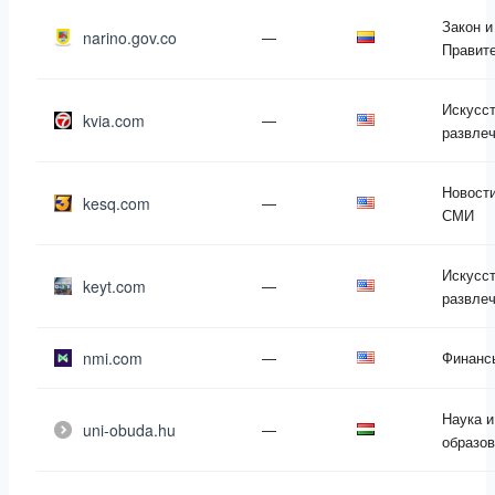
Закон и
narino.gov.co
—
Правит
Искусст
kvia.com
—
развле
Новости
kesq.com
—
СМИ
Искусст
keyt.com
—
развле
nmi.com
—
Финанс
Наука и
uni-obuda.hu
—
образо