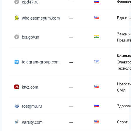
epd47.ru
—
Финанс
wholesomeyum.com
—
Еда и н
Закон и
bis.gov.in
—
Правит
Компью
telegram-group.com
—
Электро
Технол
Новости
ktvz.com
—
СМИ
rostgmu.ru
—
Здоров
varsity.com
—
Спорт