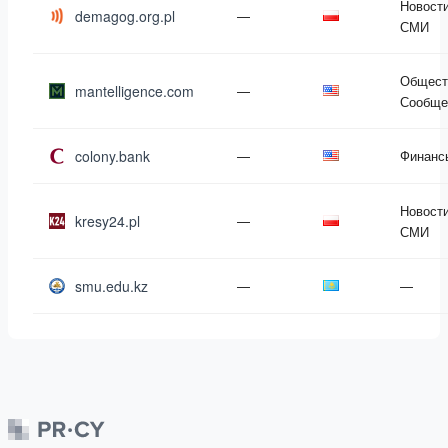
Новости
demagog.org.pl
—
СМИ
Общест
mantelligence.com
—
Сообще
colony.bank
—
Финанс
Новости
kresy24.pl
—
СМИ
smu.edu.kz
—
—