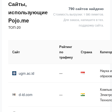
Сайты,
790 сайтов
найдено
использующие
Стоимость выгрузки: 1 580 лимитов.
Pojo.me
Для заказа, напишите в тех.
поддержку сайта.
ТОП-20
Рейтинг
Сайт
по
Страна
Катего
трафику
Наука и
ugm.ac.id
—
образо
Компью
d-id.com
—
Электро
Технол