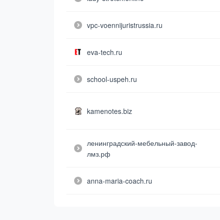
vpc-voennijuristrussia.ru
eva-tech.ru
school-uspeh.ru
kamenotes.biz
ленинградский-мебельный-завод-
лмз.рф
anna-maria-coach.ru