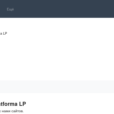
Ещё
ma LP
tforma LP
 нами сайтов.