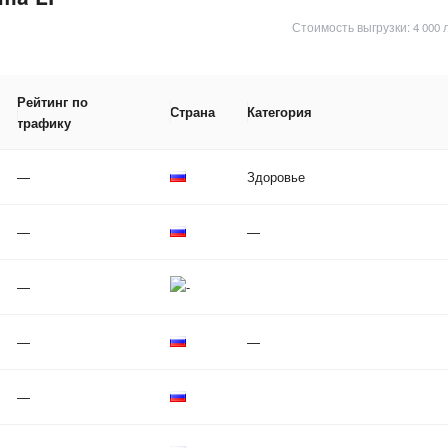
Стоимость выгрузки: 4 000 
Рейтинг по
Страна
Категория
трафику
—
Здоровье
—
—
—
—
—
—