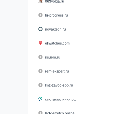
063volga.ru
hr-progress.ru
novaktech.ru
ellwatches.com
risuem.ru
rem-ekspert.ru
lmz-zavod-spb.ru
стильнаялиния.рф
lady-stretch.online