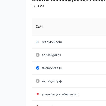
ТОП-20
Сайт
reflexio5.com
servisvgai.ru
falcmontaz.ru
автобумс.рф
усадьба-у-альберта.рф