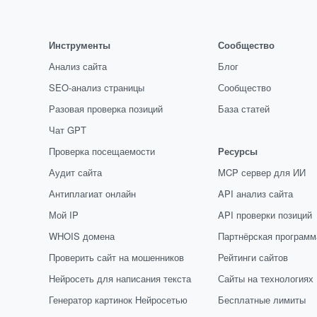
Инструменты
Сообщество
Анализ сайта
Блог
SEO-анализ страницы
Сообщество
Разовая проверка позиций
База статей
Чат GPT
Проверка посещаемости
Ресурсы
Аудит сайта
MCP сервер для ИИ
Антиплагиат онлайн
API анализ сайта
Мой IP
API проверки позиций
WHOIS домена
Партнёрская программ
Проверить сайт на мошенников
Рейтинги сайтов
Нейросеть для написания текста
Сайты на технологиях
Генератор картинок Нейросетью
Бесплатные лимиты