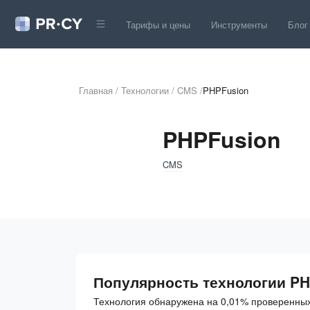
Тарифы и цены
Инструменты
Блог
Главная
/
Технологии
/
CMS
/
PHPFusion
PHPFusion
CMS
Популярность технологии PH
Технология обнаружена на 0,01% проверенных