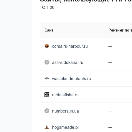
ТОП-20
Сайт
Рейтинг по 
corsairs-harbour.ru
—
astrvodokanal.ru
—
wastelandmutants.ru
—
metalafisha.ru
—
numbers.in.ua
—
hogsmeade.pl
—