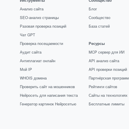
Инструменты
Сообщество
Анализ сайта
Блог
SEO-анализ страницы
Сообщество
Разовая проверка позиций
База статей
Чат GPT
Проверка посещаемости
Ресурсы
Аудит сайта
MCP сервер для ИИ
Антиплагиат онлайн
API анализ сайта
Мой IP
API проверки позиций
WHOIS домена
Партнёрская программ
Проверить сайт на мошенников
Рейтинги сайтов
Нейросеть для написания текста
Сайты на технологиях
Генератор картинок Нейросетью
Бесплатные лимиты