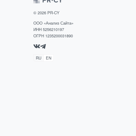
©
2026
PR-CY
ООО «Анализ Сайта»
ИНН 5256210197
ОГРН 1235200031890
RU
EN