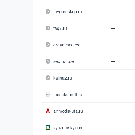
mygoroskop.ru
—
faq7.ru
—
dreamcast.es
—
septron.de
—
kalina2.ru
—
medeks-neft.ru
—
artmedia-ufa.ru
—
vyazemsky.com
—