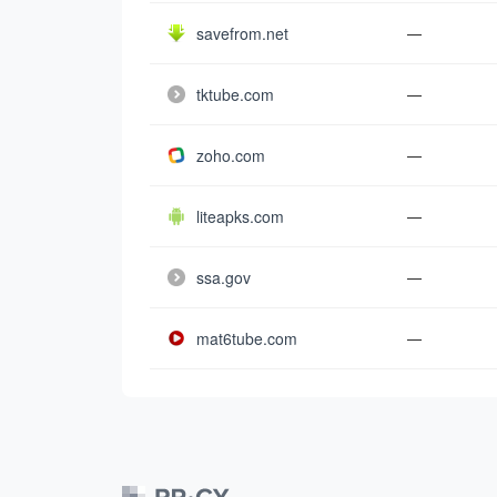
savefrom.net
—
tktube.com
—
zoho.com
—
liteapks.com
—
ssa.gov
—
mat6tube.com
—