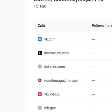
ТОП-20
Сайт
Рейтинг по 
vk.com
—
instructure.com
—
dcinside.com
—
noodlemagazine.com
—
vkvideo.ru
—
nih.gov
—