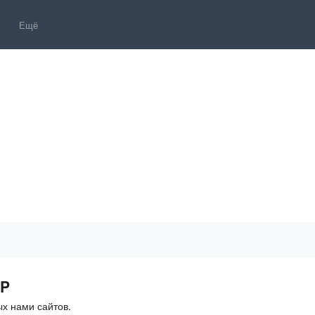
Ещё
HP
х нами сайтов.