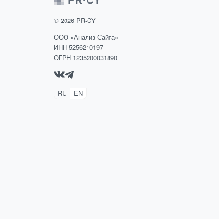
©
2026
PR-CY
ООО «Анализ Сайта»
ИНН 5256210197
ОГРН 1235200031890
RU
EN