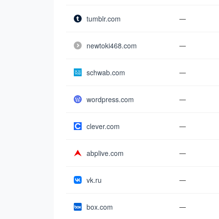
tumblr.com
—
newtoki468.com
—
schwab.com
—
wordpress.com
—
clever.com
—
abplive.com
—
vk.ru
—
box.com
—