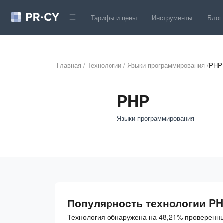
Тарифы и цены
Инструменты
Блог
Главная
/
Технологии
/
Языки программирования
/
PHP
PHP
Языки программирования
Популярность технологии P
Технология обнаружена на 48,21% проверенны