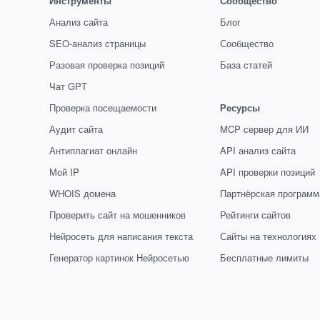
Инструменты
Сообщество
Анализ сайта
Блог
SEO-анализ страницы
Сообщество
Разовая проверка позиций
База статей
Чат GPT
Проверка посещаемости
Ресурсы
Аудит сайта
MCP сервер для ИИ
Антиплагиат онлайн
API анализ сайта
Мой IP
API проверки позиций
WHOIS домена
Партнёрская программ
Проверить сайт на мошенников
Рейтинги сайтов
Нейросеть для написания текста
Сайты на технологиях
Генератор картинок Нейросетью
Бесплатные лимиты