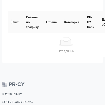
Рейтинг
PR-
Д
Сайт
по
Страна
Категория
CY
о
трафику
Rank
Нет данных
©
2026
PR-CY
ООО «Анализ Сайта»