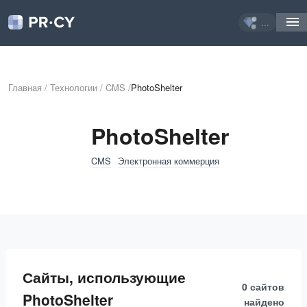
...
Главная
/
Технологии
/
CMS
/
PhotoShelter
PhotoShelter
CMS
Электронная коммерция
Сайты, использующие
0 сайтов
PhotoShelter
найдено