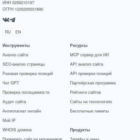
ИНН 5256210197
ОГРН 1235200031890
RU
EN
Инструменты
Ресурсы
Анализ сайта
MCP сервер для ИИ
SEO-анализ страницы
API анализ сайта
Разовая проверка позиций
API проверки позиций
Чат GPT
Партнёрская программа
Проверка посещаемости
Рейтинги сайтов
Аудит сайта
Сайты на технологиях
Антиплагиат онлайн
Бесплатные лимиты
Мой IP
WHOIS домена
Продукты
Проверить сайт на мошенников
Тарифы и цены