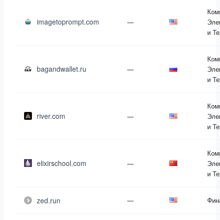
Ком
imagetoprompt.com
—
Эле
и Т
Ком
bagandwallet.ru
—
Эле
и Т
Ком
river.com
—
Эле
и Т
Ком
elixirschool.com
—
Эле
и Т
zed.run
—
Фин