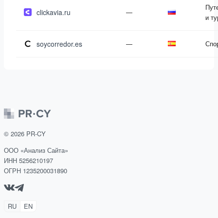
Пут
clickavia.ru
—
и т
soycorredor.es
—
Спо
©
2026
PR-CY
ООО «Анализ Сайта»
ИНН 5256210197
ОГРН 1235200031890
RU
EN