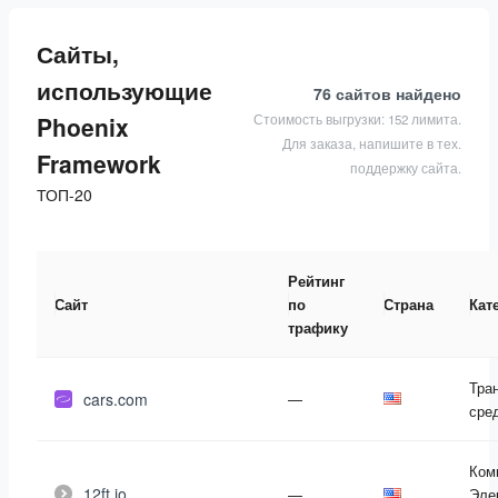
Сайты,
использующие
76 сайтов
найдено
Стоимость выгрузки: 152 лимита.
Phoenix
Для заказа, напишите в тех.
Framework
поддержку сайта.
ТОП-20
Рейтинг
Сайт
по
Страна
Кат
трафику
Тра
cars.com
—
сре
Ком
12ft.io
—
Эле