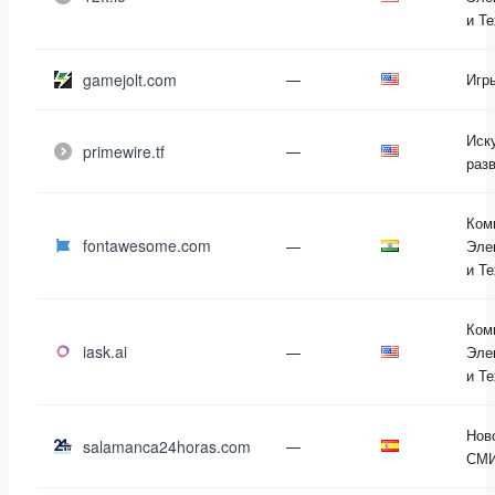
и Т
gamejolt.com
—
Игр
Иск
primewire.tf
—
раз
Ком
fontawesome.com
—
Эле
и Т
Ком
iask.ai
—
Эле
и Т
Нов
salamanca24horas.com
—
СМ