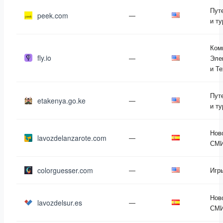
Пут
peek.com
—
и т
Ком
fly.io
—
Эле
и Т
Пут
etakenya.go.ke
—
и т
Нов
lavozdelanzarote.com
—
СМ
colorguesser.com
—
Игр
Нов
lavozdelsur.es
—
СМ