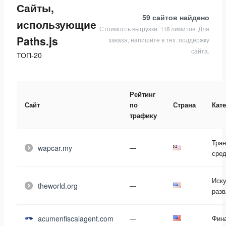
Сайты,
59 сайтов
найдено
использующие
Стоимость выгрузки: 118 лимитов. Для
Paths.js
заказа, напишите в тех. поддержку
сайта.
ТОП-20
Рейтинг
Сайт
по
Страна
Кат
трафику
Тра
wapcar.my
—
сред
Иску
theworld.org
—
разв
acumenfiscalagent.com
—
Фин