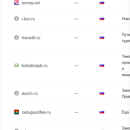
torrow.net
—
i-bur.ru
—
Нов
Путе
transdir.ru
—
тури
Тяж
про
kolodezspb.ru
—
и
маш
Зако
aoczn.ru
—
Пра
radugacoffee.ru
—
Еда 
Зако