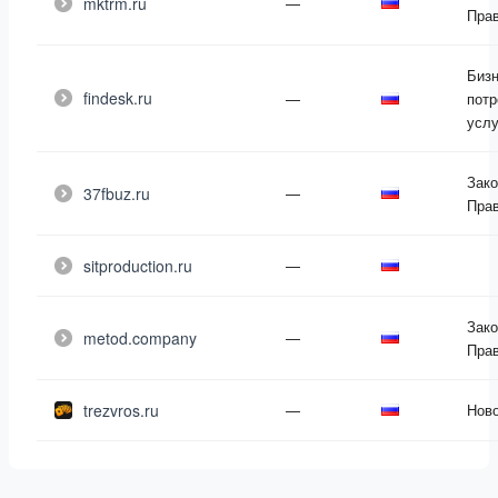
mktrm.ru
—
Пра
Бизн
findesk.ru
—
потр
услу
Зако
37fbuz.ru
—
Пра
sitproduction.ru
—
Зако
metod.company
—
Пра
trezvros.ru
—
Нов