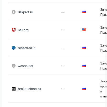
Зако
riskprof.ru
—
Пра
Зако
ntu.org
—
Пра
Зако
rosseti-sz.ru
—
Пра
Зако
wcons.net
—
Пра
Тяж
про
brokenstone.ru
—
и
маш