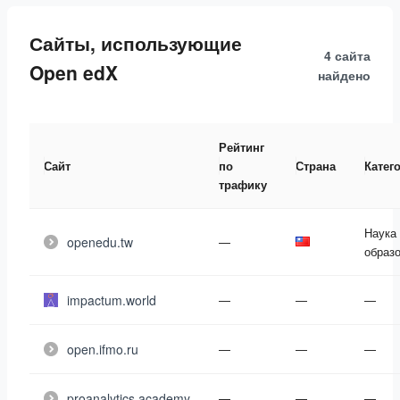
Сайты, использующие
4 сайта
Open edX
найдено
Рейтинг
Сайт
по
Страна
Катег
трафику
Наука
openedu.tw
—
образ
impactum.world
—
—
—
open.ifmo.ru
—
—
—
proanalytics.academy
—
—
—