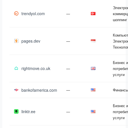
Электро
trendyol.com
—
коммерц
шоппинг
Компьют
pages.dev
—
Электро
Техноло
Бизнес 
rightmove.co.uk
—
потреби
услуги
bankofamerica.com
—
Финанс
Бизнес 
linktr.ee
—
потреби
услуги