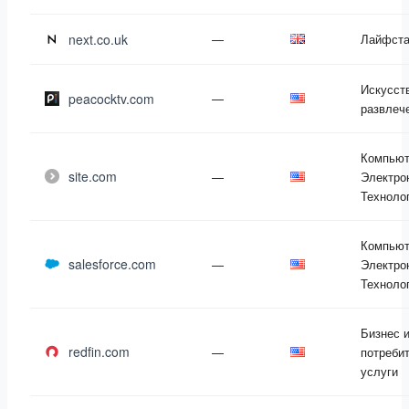
next.co.uk
—
Лайфст
Искусст
peacocktv.com
—
развлеч
Компьют
site.com
—
Электро
Техноло
Компьют
salesforce.com
—
Электро
Техноло
Бизнес 
redfin.com
—
потреби
услуги