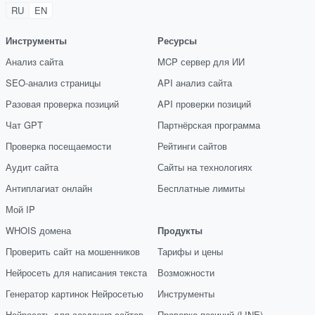
RU
EN
Инструменты
Ресурсы
Анализ сайта
MCP сервер для ИИ
SEO-анализ страницы
API анализ сайта
Разовая проверка позиций
API проверки позиций
Чат GPT
Партнёрская программа
Проверка посещаемости
Рейтинги сайтов
Аудит сайта
Сайты на технологиях
Антиплагиат онлайн
Бесплатные лимиты
Мой IP
WHOIS домена
Продукты
Проверить сайт на мошенников
Тарифы и цены
Нейросеть для написания текста
Возможности
Генератор картинок Нейросетью
Инструменты
Нейросеть для создания сайтов
Проверка позиций (LINE)