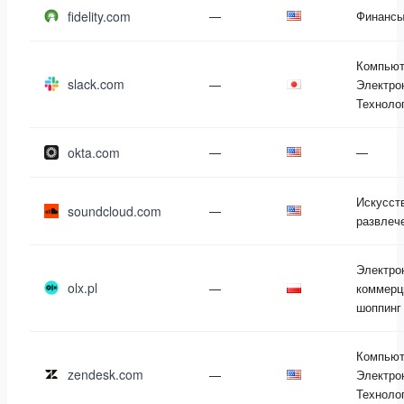
fidelity.com
—
Финанс
Компьют
slack.com
—
Электро
Техноло
okta.com
—
—
Искусст
soundcloud.com
—
развлеч
Электро
olx.pl
—
коммерц
шоппинг
Компьют
zendesk.com
—
Электро
Техноло