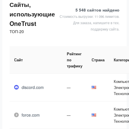
Сайты,
5 548 сайтов
найдено
использующие
Стоимость выгрузки: 11 096 лимитов.
OneTrust
Для заказа, напишите в тех.
поддержку сайта.
ТОП-20
Рейтинг
Сайт
по
Страна
Категор
трафику
Компьют
discord.com
—
Электро
Техноло
Компьют
force.com
—
Электро
Техноло