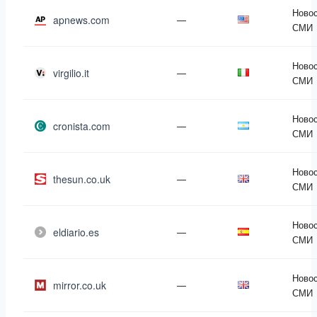
Новос
apnews.com
—
СМИ
Новос
virgilio.it
—
СМИ
Новос
cronista.com
—
СМИ
Новос
thesun.co.uk
—
СМИ
Новос
eldiario.es
—
СМИ
Новос
mirror.co.uk
—
СМИ