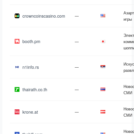
Азар
crowncoinscasino.com
—
игры
Элек
booth.pm
—
комме
шопп
Искус
n1info.rs
—
развл
Новос
thairath.co.th
—
СМИ
Новос
krone.at
—
СМИ
Новос