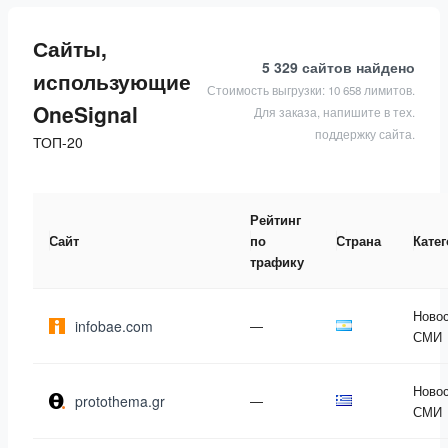
Сайты,
5 329 сайтов
найдено
использующие
Стоимость выгрузки: 10 658 лимитов.
OneSignal
Для заказа, напишите в тех.
поддержку сайта.
ТОП-20
Рейтинг
Сайт
по
Страна
Кате
трафику
Новос
infobae.com
—
СМИ
Новос
protothema.gr
—
СМИ