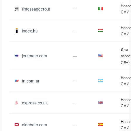
Новос
ilmessaggero.it
—
СМИ
Новос
index.hu
—
СМИ
Для
jerkmate.com
—
взро
(18+)
Новос
tn.com.ar
—
СМИ
Новос
express.co.uk
—
СМИ
Новос
eldebate.com
—
СМИ