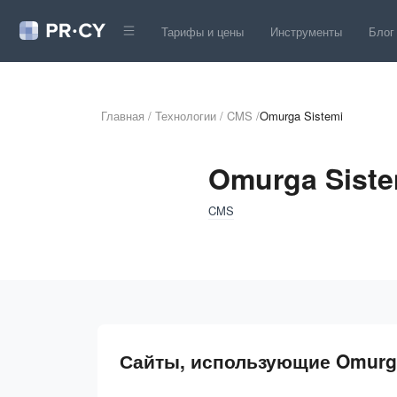
Тарифы и цены
Инструменты
Блог
Главная
/
Технологии
/
CMS
/
Omurga Sistemi
Omurga Siste
CMS
Сайты, использующие Omurga