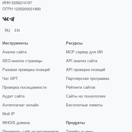
ИНН 5256210197
ОГРН 1235200031890
RU
EN
Инструменты
Ресурсы
Анализ сайта
MCP сервер для ИИ
SEO-анализ страницы
API анализ сайта
Разовая проверка позиций
API проверки позиций
Чат GPT
Партнёрская программа
Проверка посещаемости
Рейтинги сайтов
Аудит сайта
Сайты на технологиях
Антиплагиат онлайн
Бесплатные лимиты
Мой IP
WHOIS домена
Продукты
Проверить сайт на мошенников
Тарифы и цены