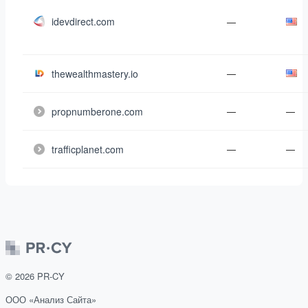
idevdirect.com
—
thewealthmastery.io
—
propnumberone.com
—
—
trafficplanet.com
—
—
©
2026
PR-CY
ООО «Анализ Сайта»