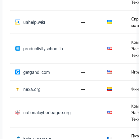
Тех
Спр
uahelp.wiki
—
мат
Ком
productivityschool.io
—
Эле
Тех
getgandi.com
—
Игр
nexa.org
—
Фин
Ком
nationalcyberleague.org
—
Эле
Тех
Пут
—