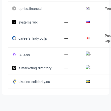
uprise.financial
—
Фин
systems.wiki
—
Раб
careers.findy.co.jp
—
кар
fanz.ee
—
aimarketing.directory
—
ukraine-solidarity.eu
—
—