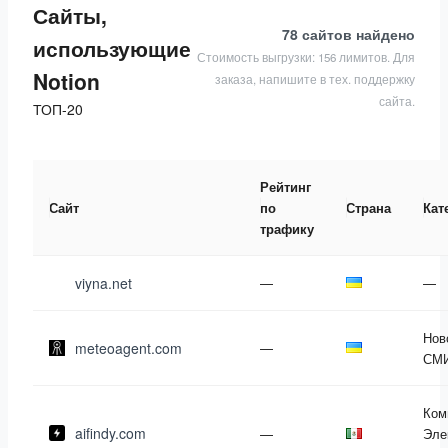
Сайты,
78 сайтов
найдено
использующие
Стоимость выгрузки: 156 лимитов. Для
Notion
заказа, напишите в тех. поддержку
сайта.
ТОП-20
Рейтинг
Сайт
по
Страна
Кат
трафику
viyna.net
—
—
Нов
meteoagent.com
—
СМ
Ком
aifindy.com
—
Эле