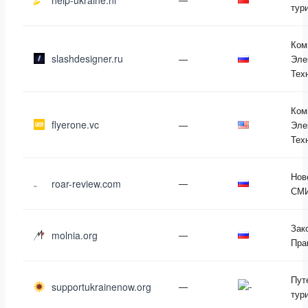
help-ukraine.nl
тур
Ком
slashdesigner.ru
—
Эле
Тех
Ком
flyerone.vc
—
Эле
Тех
Нов
roar-review.com
—
СМ
Зак
molnia.org
—
Пра
Пут
supportukrainenow.org
—
тур