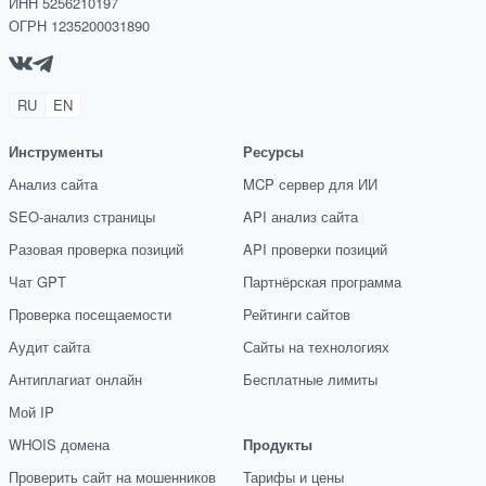
ИНН 5256210197
ОГРН 1235200031890
RU
EN
Инструменты
Ресурсы
Анализ сайта
MCP сервер для ИИ
SEO-анализ страницы
API анализ сайта
Разовая проверка позиций
API проверки позиций
Чат GPT
Партнёрская программа
Проверка посещаемости
Рейтинги сайтов
Аудит сайта
Сайты на технологиях
Антиплагиат онлайн
Бесплатные лимиты
Мой IP
WHOIS домена
Продукты
Проверить сайт на мошенников
Тарифы и цены