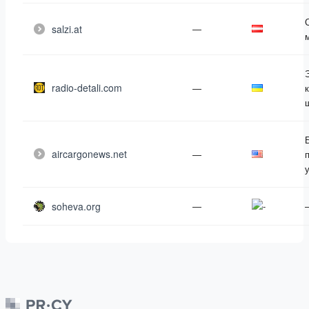
salzi.at
—
radio-detali.com
—
aircargonews.net
—
soheva.org
—