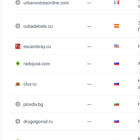
urbanvoicesonline.com
—
cubadebate.cu
—
escambray.cu
—
radojuva.com
—
cfuv.ru
—
plovdiv.bg
—
drugoigorod.ru
—