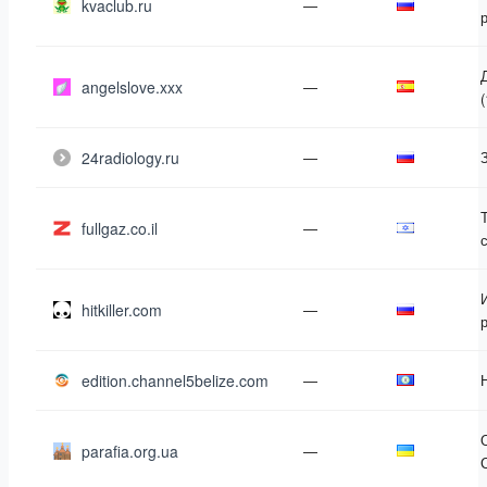
kvaclub.ru
—
angelslove.xxx
—
(
24radiology.ru
—
fullgaz.co.il
—
hitkiller.com
—
edition.channel5belize.com
—
parafia.org.ua
—