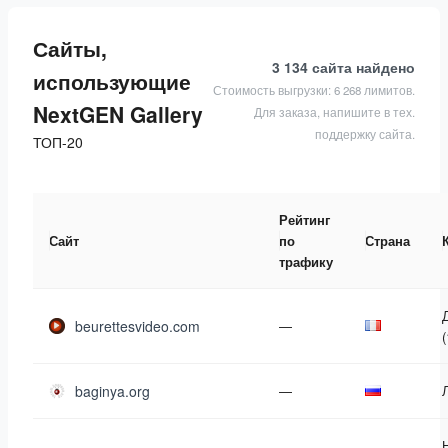
Сайты,
3 134 сайта
найдено
использующие
Стоимость выгрузки: 6 268 лимитов.
NextGEN Gallery
Для заказа, напишите в тех.
поддержку сайта.
ТОП-20
Рейтинг
Сайт
по
Страна
трафику
beurettesvideo.com
—
(
baginya.org
—