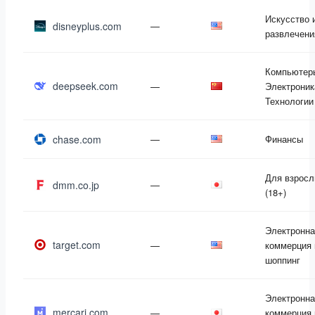
Искусство 
disneyplus.com
—
развлечени
Компьютер
deepseek.com
—
Электроник
Технологии
chase.com
—
Финансы
Для взрос
dmm.co.jp
—
(18+)
Электронна
target.com
—
коммерция 
шоппинг
Электронна
mercari.com
—
коммерция 