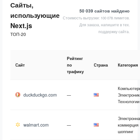
Сайты,
50 039 сайтов
найдено
использующие
Стоимость выгрузки: 100 078 лимитов.
Next.js
Для заказа, напишите в тех.
поддержку сайта.
ТОП-20
Рейтинг
Сайт
по
Страна
Категория
трафику
Компьютер
duckduckgo.com
—
Электроник
Технологии
Электронна
walmart.com
—
коммерция 
шоппинг