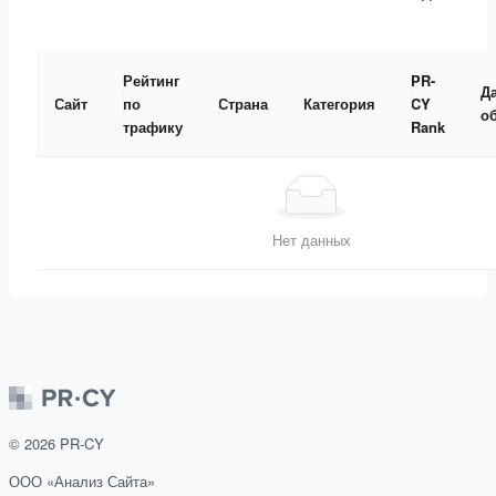
Рейтинг
PR-
Д
Сайт
по
Страна
Категория
CY
о
трафику
Rank
Нет данных
©
2026
PR-CY
ООО «Анализ Сайта»