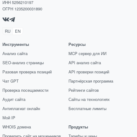
ИНН 5256210197
ОГРН 1235200031890
RU
EN
Инструменты
Ресурсы
Анализ сайта
MCP сервер для ИИ
SEO-анализ страницы
API анализ сайта
Разовая проверка позиций
API проверки позиций
Чат GPT
Партнёрская программа
Проверка посещаемости
Рейтинги сайтов
Аудит сайта
Сайты на технологиях
Антиплагиат онлайн
Бесплатные лимиты
Мой IP
WHOIS домена
Продукты
Проверить сайт на мошенников
Тарифы и цены