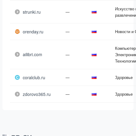
Искусство 
strunki.ru
—
развлечен
orenday.ru
—
Новости и
Компьютер
ailibri.com
—
Электроник
Технологии
coralclub.ru
—
Здоровье
zdorovo365.ru
—
Здоровье