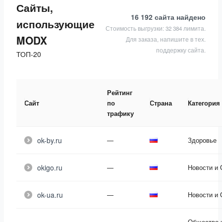
Сайты,
16 192 сайта
найдено
использующие
Стоимость выгрузки: 32 384 лимита.
MODX
Для заказа, напишите в тех.
поддержку сайта.
ТОП-20
Рейтинг
Сайт
по
Страна
Категория
трафику
ok-by.ru
—
Здоровье
okigo.ru
—
Новости и
ok-ua.ru
—
Новости и
Общество 