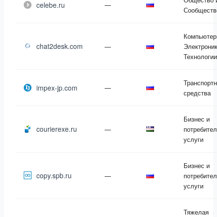
celebe.ru
—
Сообществ
Компьютер
chat2desk.com
—
Электроник
Технологии
Транспорт
impex-jp.com
—
средства
Бизнес и
courierexe.ru
—
потребител
услуги
Бизнес и
copy.spb.ru
—
потребител
услуги
Тяжелая