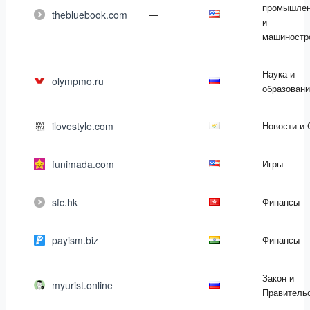
промышлен
thebluebook.com
—
и
машиностр
Наука и
olympmo.ru
—
образован
ilovestyle.com
—
Новости и
funimada.com
—
Игры
sfc.hk
—
Финансы
payism.biz
—
Финансы
Закон и
myurist.online
—
Правитель