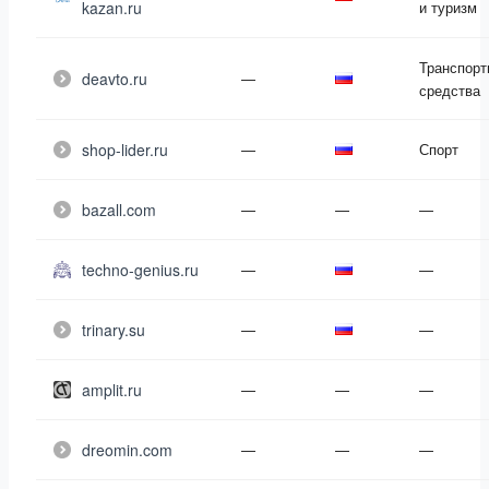
kazan.ru
и туризм
Транспорт
deavto.ru
—
средства
shop-lider.ru
—
Спорт
bazall.com
—
—
—
techno-genius.ru
—
—
trinary.su
—
—
amplit.ru
—
—
—
dreomin.com
—
—
—