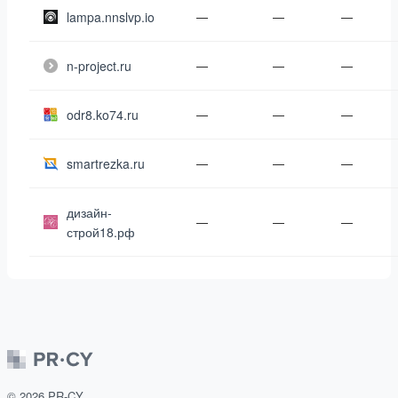
lampa.nnslvp.io
—
—
—
n-project.ru
—
—
—
odr8.ko74.ru
—
—
—
smartrezka.ru
—
—
—
дизайн-
—
—
—
строй18.рф
©
2026
PR-CY