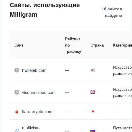
Сайты, использующие
16 сайтов
Milligram
найдено
Рейтинг
Сайт
по
Страна
Категори
трафику
Искусство
hwceleb.com
—
развлечен
Искусство
visoundcloud.com
—
развлечен
flare-crypto.com
—
—
multivisa-
Путешест
—