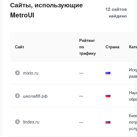
Сайты, использующие
12 сайтов
MetroUI
найдено
Рейтинг
Сайт
по
Страна
Кат
трафику
Иск
mixto.ru
—
раз
Нау
школа88.рф
—
обр
Биз
lindex.ru
—
пот
усл