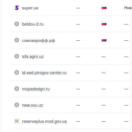
super.ua
—
Нов
beldou-2.ru
—
—
самоварофф.рф
—
—
icfs.agro.uz
—
—
—
id-sed.pirogov-center.ru
—
—
—
mopsdesign.ru
—
—
—
new.oxu.uz
—
—
—
reserveplus.mod.gov.ua
—
—
—