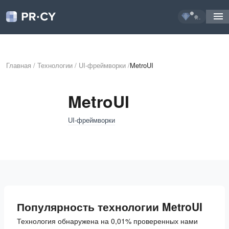
...
Главная
/
Технологии
/
UI-фреймворки
/
MetroUI
MetroUI
UI-фреймворки
Популярность технологии MetroUI
Технология обнаружена на 0,01% проверенных нами