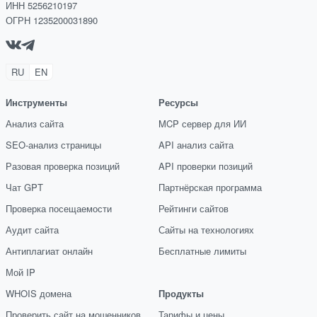
ИНН 5256210197
ОГРН 1235200031890
RU
EN
Инструменты
Ресурсы
Анализ сайта
MCP сервер для ИИ
SEO-анализ страницы
API анализ сайта
Разовая проверка позиций
API проверки позиций
Чат GPT
Партнёрская программа
Проверка посещаемости
Рейтинги сайтов
Аудит сайта
Сайты на технологиях
Антиплагиат онлайн
Бесплатные лимиты
Мой IP
WHOIS домена
Продукты
Проверить сайт на мошенников
Тарифы и цены