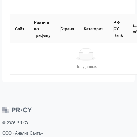
Рейтинг
PR-
Д
Сайт
по
Страна
Категория
CY
о
трафику
Rank
Нет данных
©
2026
PR-CY
ООО «Анализ Сайта»