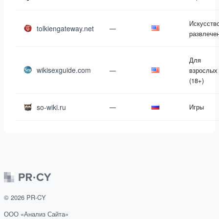
Искусство
tolkiengateway.net
—
развлече
Для
wikisexguide.com
—
взрослых
(18+)
so-wiki.ru
—
Игры
©
2026
PR-CY
ООО «Анализ Сайта»