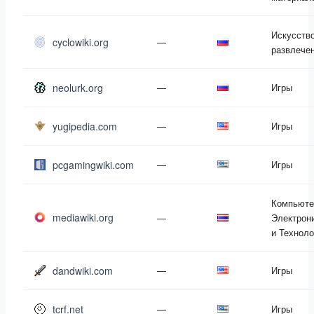
Искусство
cyclowiki.org
—
развлече
neolurk.org
—
Игры
yugipedia.com
—
Игры
pcgamingwiki.com
—
Игры
Компьюте
mediawiki.org
—
Электрон
и Техноло
dandwiki.com
—
Игры
tcrf.net
—
Игры