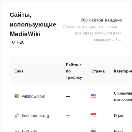
Сайты,
706 сайтов
найдено
использующие
Стоимость выгрузки: 1 412 лимитов.
MediaWiki
Для заказа, напишите в тех.
поддержку сайта.
ТОП-20
Рейтинг
Сайт
по
Страна
Категори
трафику
Справочн
wikihow.com
—
материал
fischipedia.org
—
Игры
bg3.wiki
—
Игры