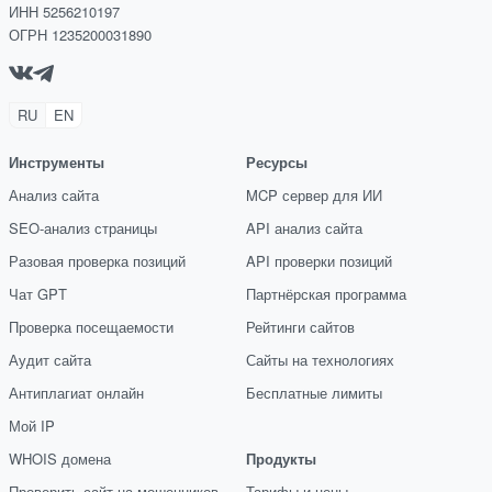
ИНН 5256210197
ОГРН 1235200031890
RU
EN
Инструменты
Ресурсы
Анализ сайта
MCP сервер для ИИ
SEO-анализ страницы
API анализ сайта
Разовая проверка позиций
API проверки позиций
Чат GPT
Партнёрская программа
Проверка посещаемости
Рейтинги сайтов
Аудит сайта
Сайты на технологиях
Антиплагиат онлайн
Бесплатные лимиты
Мой IP
WHOIS домена
Продукты
Проверить сайт на мошенников
Тарифы и цены